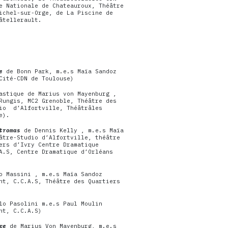
e Nationale de Chateauroux, Théâtre
ichel-sur-Orge, de La Piscine de
âtellerault.
e
de Bonn Park, m.e.s Maïa Sandoz
Cité-CDN de Toulouse)
astique de Marius von Mayenburg ,
Rungis, MC2 Grenoble, Théâtre des
dio d’Alfortville, Théâtrâles
e).
tromas
de Dennis Kelly , m.e.s Maïa
âtre-Studio d’Alfortville, théâtre
ers d’Ivry Centre Dramatique
A.S, Centre Dramatique d’Orléans
 Massini , m.e.s Maïa Sandoz
nt, C.C.A.S, Théâtre des Quartiers
lo Pasolini m.e.s Paul Moulin
nt, C.C.A.S)
xe
de Marius Von Mayenburg, m.e.s