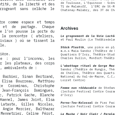
de Toulouse, L’Equinoxe - Scèn
ntité, de la liberté et des
71 de Malakoff, l’EMC de St-M
rrogeant sans relâche le
Chatenay-Malabry, des 3T de Ch
tre comme espace et temps
e et de partage. Chaque
Archives
ue l’on pousse la porte du
 la rencontre ( ateliers,
Le grognement de la Voie Lacté
et Paul Moulin (Le Théâtredela
viviaux ) où se tissent la
le.
Stück Plastik
, une pièce en pl
m.e.s Maïa Sandoz (Théâtre de 
ière.
Quartiers D’Ivry, Théâtre-Stu
ue : pour l’inconnu, les
Charles Dullin, Monfort-Théâtr
r les plateaux, des corps
L’abattage rituel de Gorge Mas
, ambivalents de :
Sandoz (Théâtre de Rungis, Thé
de Chelles, Théâtre des Quarti
 Barbier, Sinan Bertrand,
National du Val-de-Marne, C.C.
Loiret Centre)
 Elisa Bourreau, Matthieu
re Corominas, Christophe
Femme non rééducable
de Stefano
Jean-François Domingues,
(lecture Festival Contre Coura
c, Patrick Gache, Blanche
d’Ivry)
Haenel, James Joint, Elsa
Porno-Teo-Kolossal
de Pier Pao
Lataste, Gilles Nicolas,
(lecture Festival Contre Coura
 Angie Mercier, Balthazar
Mennetrier, Celine Pérot,
Le Moche / Voir Clair / Perple