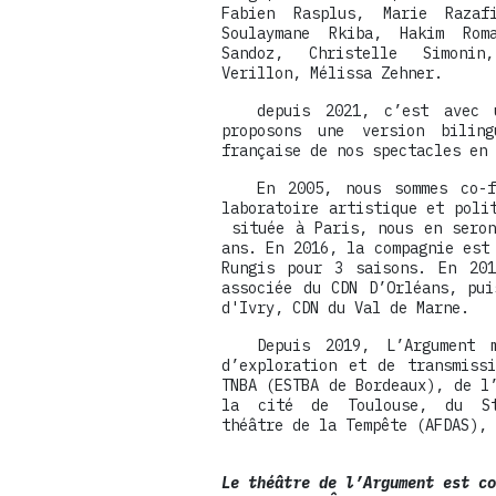
Fabien Rasplus, Marie Razafi
Soulaymane Rkiba, Hakim Rom
Sandoz, Christelle Simoni
Verillon, Mélissa Zehner.
depuis 2021, c’est avec 
proposons une version bilin
française de nos spectacles en 
En 2005, nous sommes co-f
laboratoire artistique et poli
située à Paris, nous en seron
ans. En 2016, la compagnie est
Rungis pour 3 saisons. En 201
associée du CDN D’Orléans, pui
d'Ivry, CDN du Val de Marne.
Depuis 2019, L’Argument 
d’exploration et de transmiss
TNBA (ESTBA de Bordeaux), de l
la cité de Toulouse, du St
théâtre de la Tempête (AFDAS),
Le théâtre de l’Argument est co