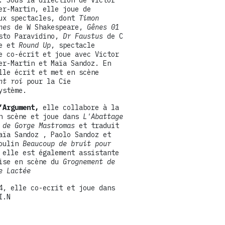
er-Martin, elle joue de
ux spectacles, dont
Timon
ènes
de W Shakespeare,
Gênes 01
sto Paravidino,
Dr Faustus
de C
we et
Round Up
, spectacle
e co-écrit et joue avec Victor
er-Martin et Maïa Sandoz. En
lle écrit et met en scène
ant roi
pour la Cie
ystème.
’Argument,
elle collabore à la
n scène et joue dans
L'Abattage
 de Gorge Mastromas
et traduit
aïa Sandoz , Paolo Sandoz et
Moulin
Beaucoup de bruit pour
elle est également assistante
ise en scène du
Grognement de
e Lactée
4, elle co-ecrit et joue dans
I.N