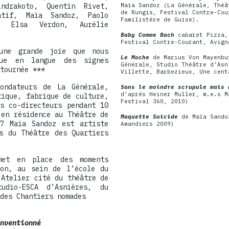
ndrakoto, Quentin Rivet,
Maïa Sandoz (La Générale, Théâ
de Rungis, Festival Contre-Cou
atif, Maïa Sandoz, Paolo
Familistère de Guise).
n, Elsa Verdon, Aurélie
Baby Comme Bach
cabaret Pizza,
Festival Contre-Courant, Avign
une grande joie que nous
Le Moche
de Marius Von Mayenbu
gue en langue des signes
Générale, Studio Théâtre d’Asn
tournée ***
Villette, Barbezieux, Une cent
ondateurs de La Générale,
Sans le moindre scrupule mais 
d’après Heiner Muller, m.e.s 
tique, fabrique de culture,
Festival 360, 2010)
s co-directeurs pendant 10
 en résidence au Théâtre de
Maquette Suicide
de Maïa Sando
7 Maïa Sandoz est artiste
Amandiers 2009)
s du Théâtre des Quartiers
met en place des moments
ion, au sein de l’école du
’Atelier cité du théâtre de
udio-ESCA d’Asnières, du
 des Chantiers nomades
nventionné