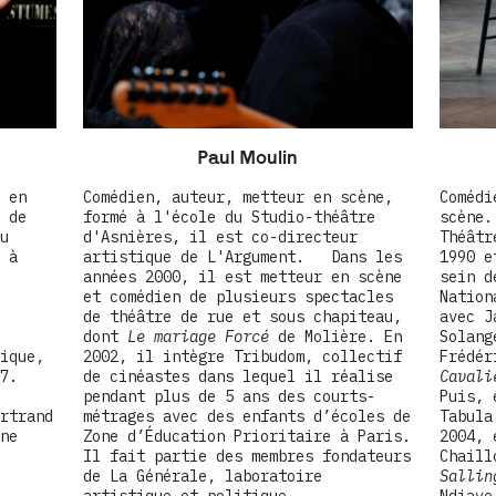
Paul Moulin
 en
Comédien, auteur, metteur en scène,
Comédi
 de
formé à l'école du Studio-théâtre
scène.
u
d'Asnières, il est co-directeur
Théâtr
 à
artistique de L'Argument. Dans les
1990 e
années 2000, il est metteur en scène
sein d
et comédien de plusieurs spectacles
Nation
de théâtre de rue et sous chapiteau,
avec J
dont
Le mariage Forcé
de Molière. En
Solang
ique,
2002, il intègre Tribudom, collectif
Frédér
7.
de cinéastes dans lequel il réalise
Cavali
pendant plus de 5 ans des courts-
Puis, 
rtrand
métrages avec des enfants d’écoles de
Tabula
ne
Zone d’Éducation Prioritaire à Paris.
2004, 
Il fait partie des membres fondateurs
Chaill
de La Générale, laboratoire
Salli
artistique et politique.
Ndiaye