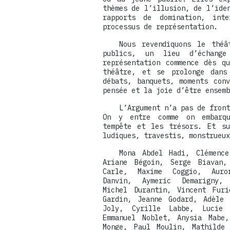
thèmes de l’illusion, de l’ide
rapports de domination, inte
processus de représentation.
Nous revendiquons le théâ
publics, un lieu d’échang
représentation commence dès q
théâtre, et se prolonge dans
débats, banquets, moments con
pensée et la joie d’être ensemb
L’Argument n’a pas de front
On y entre comme on embarq
tempête et les trésors. Et su
ludiques, travestis, monstrueux
Mona Abdel Hadi, Clémence
Ariane Bégoin, Serge Biavan,
Carle, Maxime Coggio, Auro
Danvin, Aymeric Demarigny, 
Michel Durantin, Vincent Furi
Gardin, Jeanne Godard, Adèle 
Joly, Cyrille Labbe, Lucie 
Emmanuel Noblet, Anysia Mabe,
Monge, Paul Moulin, Mathilde 