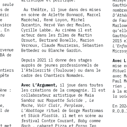
 seule
Gauthi
s de
Au théâtre, il joue dans des mises
nombre
éric
en scène de Arlette Bonnard, Marcel
D’Ath
e
Maréchal, René Loyon, Michel
de Fau
vière
Durantin, Hervé Van der Meulen,
Marlo
. En
Cyrille Labbe. Au cinéma il est
qu’ell
du
acteur dans les films de Martin
Gauthi
Drouot, Bertrand Bonello, Marion
2015 e
Vernoux, Claude Mourieras, Sébastien
L'Enf
rvenue
Betbeder ou Blanche Gardin.
Micros
BA de
Depuis 2021 il donne des stages
Avec L
auprès de jeunes professionnels de
mise e
ntiers
l’Ateliercité (Toulouse) ou dans le
Rituel
pête
cadre des Chantiers Nomades.
avec M
Paul 
Avec L’Argument,
il joue dans toutes
rien
, 
ène :
les créations de la compagnie. Il est
à la m
re
collaborateur artistique de Maïa
la voi
Sandoz sur
Maquette Suicide
,
Le
e,
Moche, Voir Clair, Perplexe
,
En 202
l de
L’Abattage r
ituel de Gorge Mastromas
R.O.B.
et
Stück Plastik.
il met en scène au
festival Contre Courant,
Baby comme
t met
Bach
, cabaret Pizza et
Porno Teo