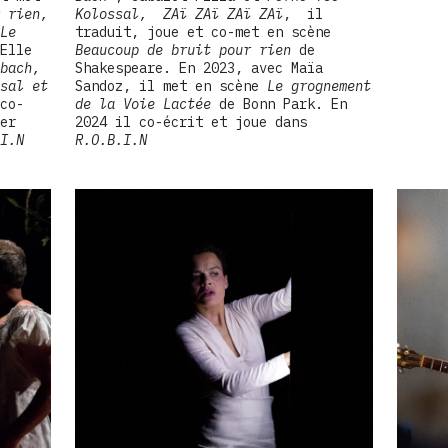
 rien,
Kolossal,
ZAï ZAï ZAï ZAï
, il
Le
traduit, joue et co-met en scène
Elle
Beaucoup de bruit pour rien
de
bach,
Shakespeare. En 2023, avec Maïa
sal et
Sandoz, il met en scène
Le grognement
co-
de la Voie Lactée
de Bonn Park. En
er
2024 il co-écrit et joue dans
I.N
R.O.B.I.N