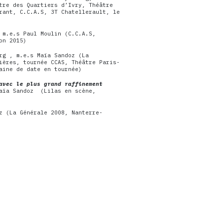
tre des Quartiers d’Ivry, Théâtre
rant, C.C.A.S, 3T Chatellerault, le
 m.e.s Paul Moulin (C.C.A.S,
on 2015)
rg , m.e.s Maïa Sandoz (La
ières, tournée CCAS, Théâtre Paris-
aine de date en tournée)
avec le plus grand raffinement
Maïa Sandoz (Lilas en scène,
z (La Générale 2008, Nanterre-