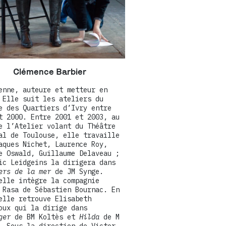
Clémence Barbier
enne, auteure et metteur en
 Elle suit les ateliers du
e des Quartiers d’Ivry entre
t 2000. Entre 2001 et 2003, au
e l’Atelier volant du Théâtre
al de Toulouse, elle travaille
aques Nichet, Laurence Roy,
e Oswald, Guillaume Delaveau ;
ic Leidgeins la dirigera dans
ers de la mer
de JM Synge.
elle intègre la compagnie
 Rasa de Sébastien Bournac. En
elle retrouve Elisabeth
oux qui la dirige dans
nger
de BM Koltès et
Hilda
de M
. Sous la direction de Victor