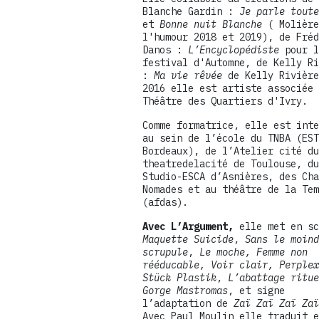
Blanche Gardin :
Je parle toute
et
Bonne nuit Blanche
( Molière
l'humour 2018 et 2019), de Fréd
Danos :
L’Encyclopédiste
pour l
festival d'Automne, de Kelly Ri
:
Ma vie rêvée
de Kelly Rivière
2016 elle est artiste associée 
Théâtre des Quartiers d'Ivry.
Comme formatrice, elle est inte
au sein de l’école du TNBA (EST
Bordeaux), de l’Atelier cité du
theatredelacité de Toulouse, du
Studio-ESCA d’Asnières, des Cha
Nomades et au théâtre de la Tem
(afdas).
Avec L’Argument,
elle met en sc
Maquette Suicide
,
Sans le moind
scrupule
,
Le moche, Femme non
rééducable, Voir clair, Perplex
Stück Plastik
,
L’abattage ritue
Gorge Mastromas
, et signe
l’adaptation de
Zaï Zaï Zaï Zaï
Avec Paul Moulin elle traduit e