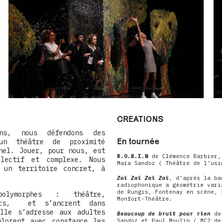
CREATIONS
ns, nous défendons des
En tournée
 un théâtre de proximité
nel. Jouer, pour nous, est
R.O.B.I.N
de Clémence Barbier,
lectif et complexe. Nous
Maïa Sandoz ( Théâtre de l’usi
 un territoire concret, à
Zaï Zaï Zaï Zaï
, d’après la ba
radiophonique a géométrie vari
de Rungis, Fontenay en scène, 
olymorphes : théâtre,
Monfort-Théâtre.
iers, et s’ancrent dans
elle s’adresse aux adultes
Beaucoup de bruit pour rien
de
lorent avec constance les
Sandoz et Paul Moulin ( MC2 de