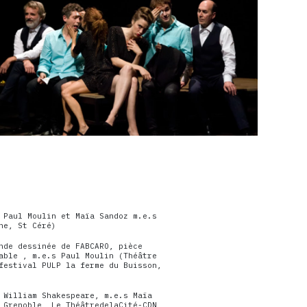
 Paul Moulin et Maïa Sandoz m.e.s
ne, St Céré)
nde dessinée de FABCARO, pièce
able , m.e.s Paul Moulin (Théâtre
festival PULP la ferme du Buisson,
 William Shakespeare, m.e.s Maïa
 Grenoble, Le ThéâtredelaCité-CDN